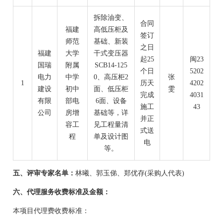
拆除油变、
合同
福建
高低压柜及
签订
师范
基础、新装
之日
福建
大学
干式变压器
起
25
闽
23
国瑞
附属
SCB14-125
个
日
5202
电力
中学
0、高压柜2
张
1
历天
4202
建设
初中
面、低压柜
雯
完成
4031
有限
部电
6面、设备
施工
43
公司
房增
基础等
，
详
并正
容工
见
工程量清
式送
程
单
及设计图
电
等
。
五、评审专家名单：
林曦
、
郭玉俤
、
郑
优存
(采购
人代表
)
六、代理服务收费标准及金额：
本项目代理费收费标准：