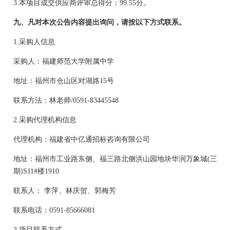
3.本项目
成交供应商
评审
总
得分：
99.55
分。
九、凡对本次公告内容提出询问，请按以下方式联系。
1.采购人信息
采购人：福建师范大学附属中学
地址：福州市仓山区对湖路
15号
联系方法：林老师
/0591-83445548
2.采购代理机构信息
代理机构：福建省中亿通招标咨询有限公司
地址：
福州市工业路东侧、福三路北侧洪山园地块华润万象城
(三
期)S11#楼1910
联系人：
李萍、林庆贺、郭梅芳
联系电话：
0591-85666081
3.项目联系方式