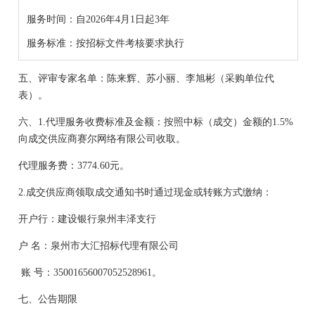
服务时间：
自
2026年4月1日起3年
服务标准：按招标文件考核要求执行
五、
评审专家名单：
陈来辉、苏小丽、李旭彬（采购单位代
表）
。
六、
1.
代理服务收费标准及金额：
按照中标（成交）金额的
1.5%
向成交供应商赛尔网络有限公司
收取
。
代理
服务费
：
3774.60
元。
2.成交供应商领取成交通知书时通过现金或转账方式缴纳：
开户行：建设银行泉州丰泽支行
户
名：泉州市大汇招标代理有限公司
账
号：
35001656007052528961。
七、公告期限